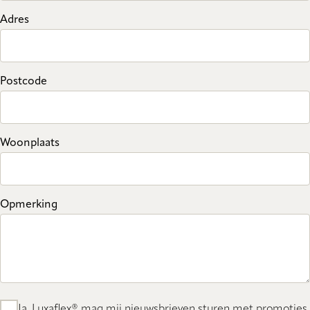
Adres
Postcode
Woonplaats
Opmerking
Ja, Luxaflex® mag mij nieuwsbrieven sturen met promoties,