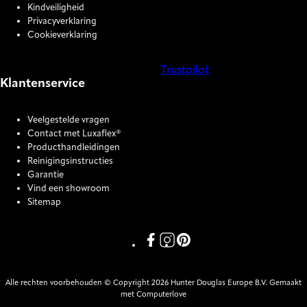
Kindveiligheid
Privacyverklaring
Cookieverklaring
Trustpilot
Klantenservice
COOKIE SETTINGS
Veelgestelde vragen
Contact met Luxaflex®
Producthandleidingen
Reinigingsinstructies
Garantie
Vind een showroom
Sitemap
Link missing Display text from P
Link missing Display text fro
Link missing Display text
Alle rechten voorbehouden © Copyright 2026 Hunter Douglas Europe B.V. Gemaakt
met Computerlove