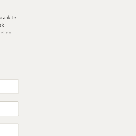
praak te
ek
el en