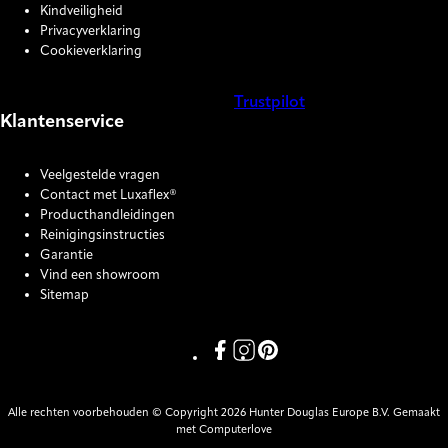
Kindveiligheid
Privacyverklaring
Cookieverklaring
Trustpilot
Klantenservice
COOKIE SETTINGS
Veelgestelde vragen
Contact met Luxaflex®
Producthandleidingen
Reinigingsinstructies
Garantie
Vind een showroom
Sitemap
Link missing Display text from P
Link missing Display text fro
Link missing Display text
Alle rechten voorbehouden © Copyright 2026 Hunter Douglas Europe B.V. Gemaakt
met Computerlove