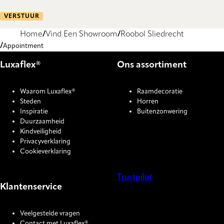
VERSTUUR
Home
Vind Een Showroom
Roobol Sliedrecht
Appointment
Luxaflex®
Ons assortiment
Waarom Luxaflex®
Raamdecoratie
Steden
Horren
Inspiratie
Buitenzonwering
Duurzaamheid
Kindveiligheid
Privacyverklaring
Cookieverklaring
Trustpilot
Klantenservice
COOKIE SETTINGS
Veelgestelde vragen
Contact met Luxaflex®