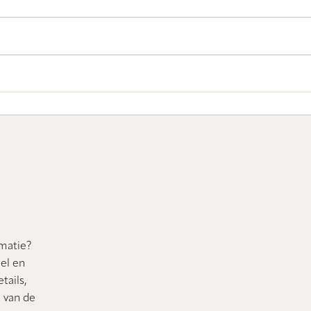
rmatie?
nel en
tails,
n van de