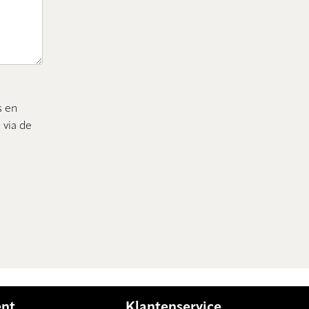
s en
 via de
ent
Klantenservice