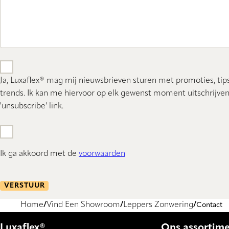
Ja, Luxaflex® mag mij nieuwsbrieven sturen met promoties, tip
trends. Ik kan me hiervoor op elk gewenst moment uitschrijven
'unsubscribe' link.
Ik ga akkoord met de
voorwaarden
VERSTUUR
Home
Vind Een Showroom
Leppers Zonwering
Contact
Luxaflex®
Ons assortim