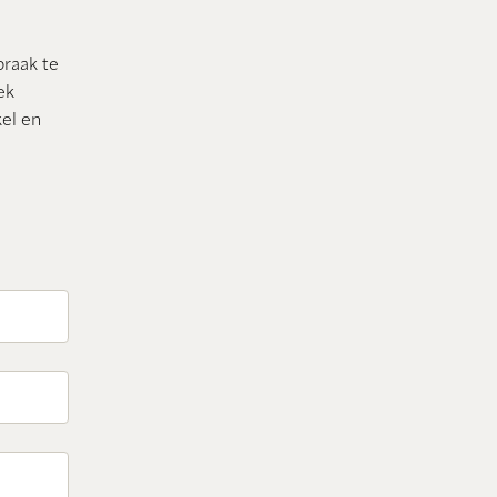
praak te
ek
el en