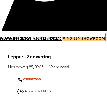
VRAAG EEN ADVIESGESPREK AAN
VIND EEN SHOWROOM
Leppers Zonwering
Nieuweweg 85, 3905LH Veenendaal
0318517565
Geopend tot 14:00