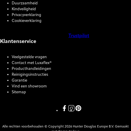
Duurzaamheid
Kindveiligheid
Privacyverklaring
Cookieverklaring
Trustpilot
Klantenservice
COOKIE SETTINGS
Veelgestelde vragen
Contact met Luxaflex®
Producthandleidingen
Reinigingsinstructies
Garantie
Vind een showroom
Sitemap
Link missing Display text from P
Link missing Display text fro
Link missing Display text
Alle rechten voorbehouden © Copyright 2026 Hunter Douglas Europe B.V. Gemaakt