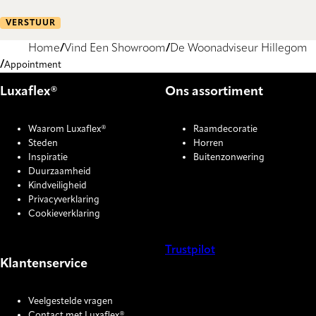
VERSTUUR
Home
Vind Een Showroom
De Woonadviseur Hillegom
Appointment
Luxaflex®
Ons assortiment
Waarom Luxaflex®
Raamdecoratie
Steden
Horren
Inspiratie
Buitenzonwering
Duurzaamheid
Kindveiligheid
Privacyverklaring
Cookieverklaring
Trustpilot
Klantenservice
COOKIE SETTINGS
Veelgestelde vragen
Contact met Luxaflex®