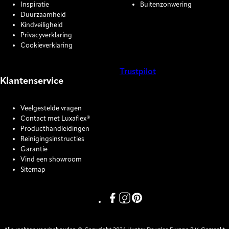
Inspiratie
Buitenzonwering
Duurzaamheid
Kindveiligheid
Privacyverklaring
Cookieverklaring
Trustpilot
Klantenservice
COOKIE SETTINGS
Veelgestelde vragen
Contact met Luxaflex®
Producthandleidingen
Reinigingsinstructies
Garantie
Vind een showroom
Sitemap
Link missing Display text from P
Link missing Display text fro
Link missing Display text