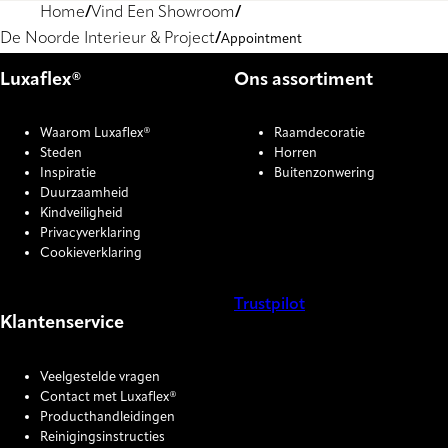
Home
Vind Een Showroom
De Noorde Interieur & Project
Appointment
Luxaflex®
Ons assortiment
Waarom Luxaflex®
Raamdecoratie
Steden
Horren
Inspiratie
Buitenzonwering
Duurzaamheid
Kindveiligheid
Privacyverklaring
Cookieverklaring
Trustpilot
Klantenservice
COOKIE SETTINGS
Veelgestelde vragen
Contact met Luxaflex®
Producthandleidingen
Reinigingsinstructies