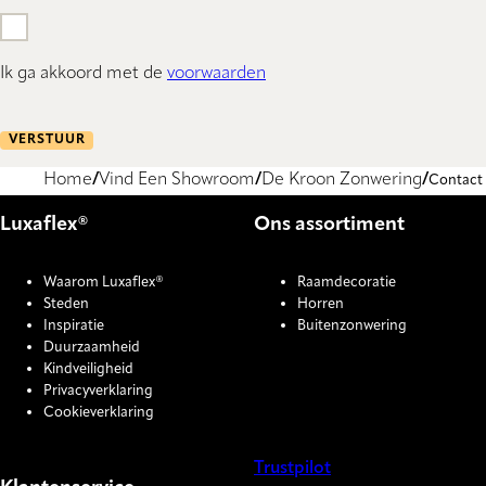
Ik ga akkoord met de
voorwaarden
VERSTUUR
Home
Vind Een Showroom
De Kroon Zonwering
Contact
Luxaflex®
Ons assortiment
Waarom Luxaflex®
Raamdecoratie
Steden
Horren
Inspiratie
Buitenzonwering
Duurzaamheid
Kindveiligheid
Privacyverklaring
Cookieverklaring
Trustpilot