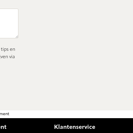
 tips en
ven via
tment
ent
Klantenservice