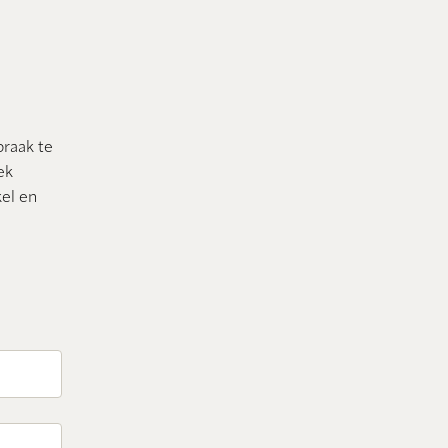
praak te
ek
el en