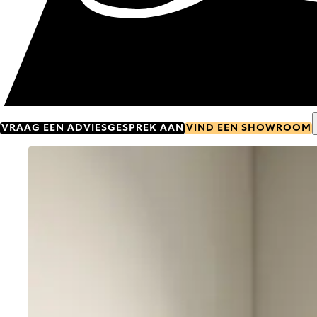
VRAAG EEN ADVIESGESPREK AAN
VIND EEN SHOWROOM
Go to item 0