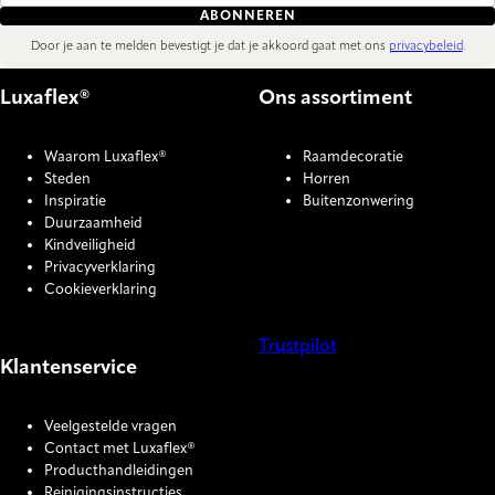
ABONNEREN
Door je aan te melden bevestigt je dat je akkoord gaat met ons
privacybeleid
.
Luxaflex®
Ons assortiment
Waarom Luxaflex®
Raamdecoratie
Steden
Horren
Inspiratie
Buitenzonwering
Duurzaamheid
Kindveiligheid
Privacyverklaring
Cookieverklaring
Trustpilot
Klantenservice
COOKIE SETTINGS
Veelgestelde vragen
Contact met Luxaflex®
Producthandleidingen
Reinigingsinstructies