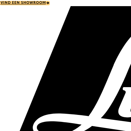
Skip
VIND EEN SHOWROOM
to
main
content