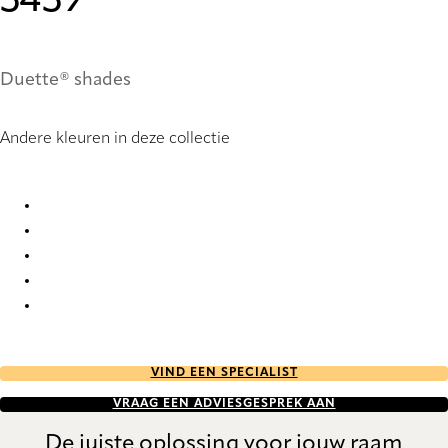
3439
Duette® shades
Andere kleuren in deze collectie
Unik duo tone RD FR 3439 Duette
Unik duo tone RD FR 9251 Duette
Unik duo tone RD FR 9252 Duette
Unik duo tone RD FR 9253 Duette
Unik duo tone RD FR 9254 Duette
VIND EEN SPECIALIST
VRAAG EEN ADVIESGESPREK AAN
De juiste oplossing voor jouw raam