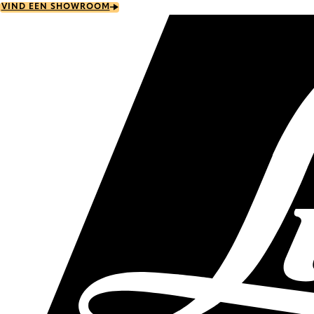
Skip
VIND EEN SHOWROOM
to
main
content