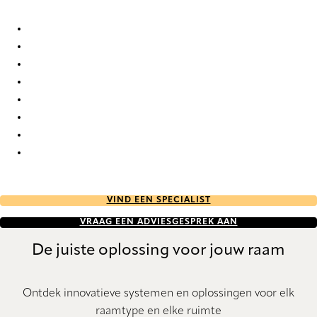
Tours 2184 Duo roller blinds
Tours 2185 Duo roller blinds
Tours 2189 Duo roller blinds
Tours 2190 Duo roller blinds
Tours 2191 Duo roller blinds
Tours 2193 Duo roller blinds
Tours 2194 Duo roller blinds
Tours 2195 Duo roller blinds
VIND EEN SPECIALIST
VRAAG EEN ADVIESGESPREK AAN
De juiste oplossing voor jouw raam
Ontdek innovatieve systemen en oplossingen voor elk
raamtype en elke ruimte