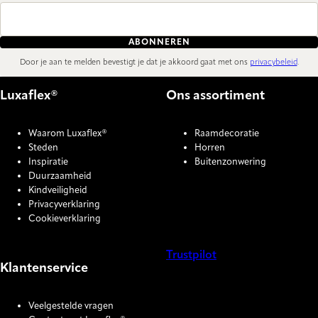
ABONNEREN
Door je aan te melden bevestigt je dat je akkoord gaat met ons
privacybeleid
.
Luxaflex®
Ons assortiment
Waarom Luxaflex®
Raamdecoratie
Steden
Horren
Inspiratie
Buitenzonwering
Duurzaamheid
Kindveiligheid
Privacyverklaring
Cookieverklaring
Trustpilot
Klantenservice
COOKIE SETTINGS
Veelgestelde vragen