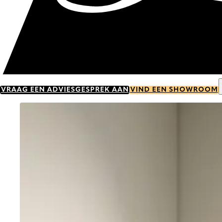
VRAAG EEN ADVIESGESPREK AAN
VIND EEN SHOWROOM
Go to item 0