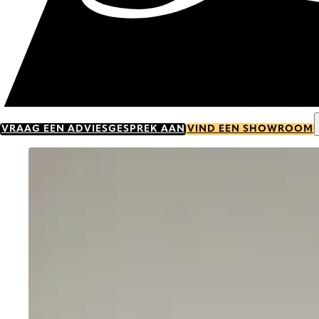
VRAAG EEN ADVIESGESPREK AAN
VIND EEN SHOWROOM
Go to item 0