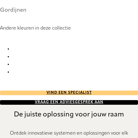
Gordijnen
Andere kleuren in deze collectie
Tormes 9888 Curtains
Tormes 9889 Curtains
Tormes 9890 Curtains
Tormes 9891 Curtains
VIND EEN SPECIALIST
VRAAG EEN ADVIESGESPREK AAN
De juiste oplossing voor jouw raam
Ontdek innovatieve systemen en oplossingen voor elk