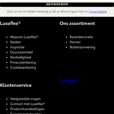
ABONNEREN
Door je aan te melden bevestigt je dat je akkoord gaat met ons
privacybeleid
.
Luxaflex®
Ons assortiment
Waarom Luxaflex®
Raamdecoratie
Steden
Horren
Inspiratie
Buitenzonwering
Duurzaamheid
Kindveiligheid
Privacyverklaring
Cookieverklaring
Trustpilot
Klantenservice
COOKIE SETTINGS
Veelgestelde vragen
Contact met Luxaflex®
Producthandleidingen