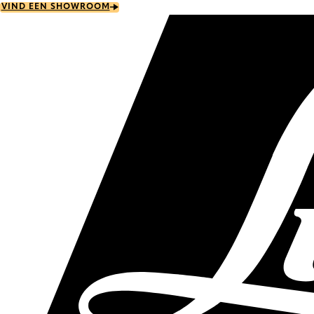
Skip
VIND EEN SHOWROOM
to
main
content