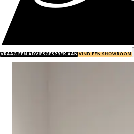
VRAAG EEN ADVIESGESPREK AAN
VIND EEN SHOWROOM
Go to item 0