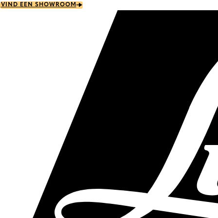
Skip
VIND EEN SHOWROOM
to
main
content