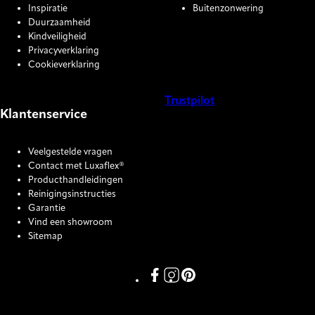
Inspiratie
Buitenzonwering
Duurzaamheid
Kindveiligheid
Privacyverklaring
Cookieverklaring
Trustpilot
Klantenservice
COOKIE SETTINGS
Veelgestelde vragen
Contact met Luxaflex®
Producthandleidingen
Reinigingsinstructies
Garantie
Vind een showroom
Sitemap
Link missing Display text from P
Link missing Display text fro
Link missing Display text