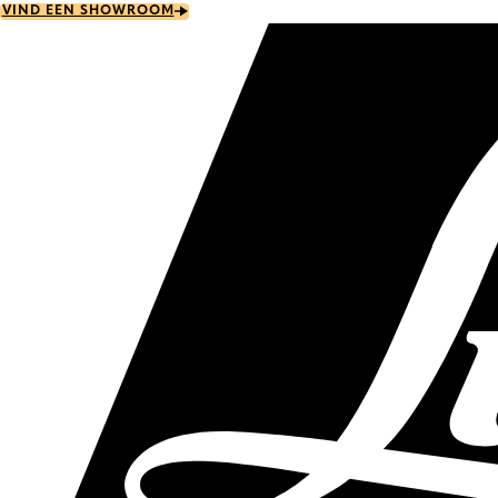
Skip
VIND EEN SHOWROOM
to
main
content