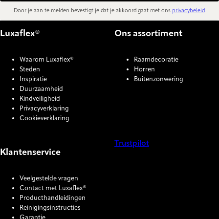
Door je aan te melden bevestigt je dat je akkoord gaat met ons
privacybeleid
.
Luxaflex®
Ons assortiment
Waarom Luxaflex®
Raamdecoratie
Steden
Horren
Inspiratie
Buitenzonwering
Duurzaamheid
Kindveiligheid
Privacyverklaring
Cookieverklaring
Trustpilot
Klantenservice
COOKIE SETTINGS
Veelgestelde vragen
Contact met Luxaflex®
Producthandleidingen
Reinigingsinstructies
Garantie