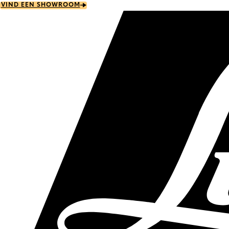
Skip
VIND EEN SHOWROOM
to
main
content