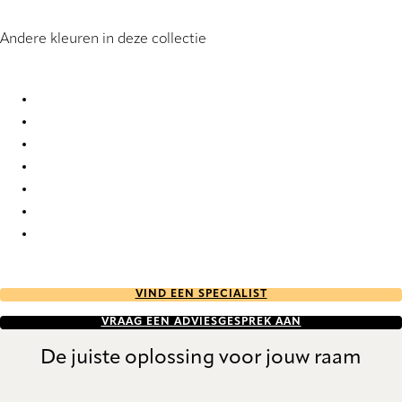
Andere kleuren in deze collectie
Tazzlo Topar® Plus 8056 Pleated Blind
Tazzlo Topar® Plus 8057 Pleated Blind
Tazzlo Topar® Plus 8058 Pleated Blind
Tazzlo Topar® Plus 8059 Pleated Blind
Tazzlo Topar® Plus 8060 Pleated Blind
Tazzlo Topar® Plus 8061 Pleated Blind
Tazzlo Topar® Plus 8062 Pleated Blind
VIND EEN SPECIALIST
VRAAG EEN ADVIESGESPREK AAN
De juiste oplossing voor jouw raam