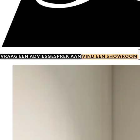
VRAAG EEN ADVIESGESPREK AAN
VIND EEN SHOWROOM
Go to item 0