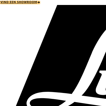
Skip
VIND EEN SHOWROOM
to
main
content