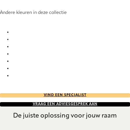
Andere kleuren in deze collectie
Structures 8373 Wood Venetians
Structures 8375 Wood Venetians
Structures 8379 Wood Venetians
Structures 8381 Wood Venetians
Structures 8387 Wood Venetians
Structures 8400 Wood Venetians
Structures 8408 Wood Venetians
VIND EEN SPECIALIST
VRAAG EEN ADVIESGESPREK AAN
De juiste oplossing voor jouw raam