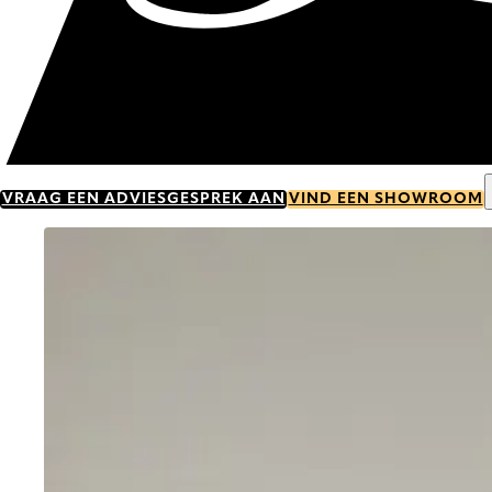
VRAAG EEN ADVIESGESPREK AAN
VIND EEN SHOWROOM
Go to item 0