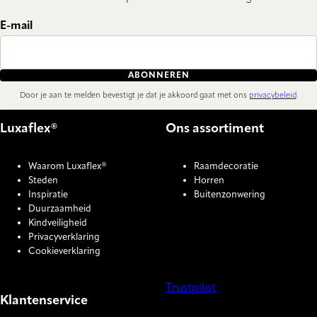
E-mail
ABONNEREN
Door je aan te melden bevestigt je dat je akkoord gaat met ons
privacybeleid
.
Luxaflex®
Ons assortiment
Waarom Luxaflex®
Raamdecoratie
Steden
Horren
Inspiratie
Buitenzonwering
Duurzaamheid
Kindveiligheid
Privacyverklaring
Cookieverklaring
Trustpilot
Klantenservice
COOKIE SETTINGS