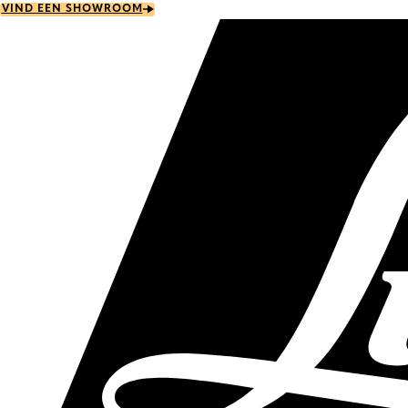
Skip
VIND EEN SHOWROOM
to
main
content