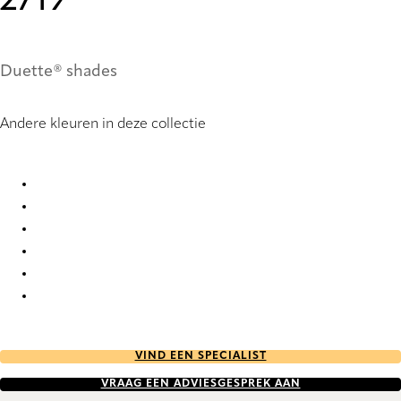
2719
Duette® shades
Andere kleuren in deze collectie
Stitch Re-Life duo tone 2717 Duette
Stitch Re-Life duo tone 2718 Duette
Stitch Re-Life duo tone 2719 Duette
Stitch Re-Life duo tone 2720 Duette
Stitch Re-Life duo tone 2721 Duette
Stitch Re-Life duo tone 2722 Duette
VIND EEN SPECIALIST
VRAAG EEN ADVIESGESPREK AAN