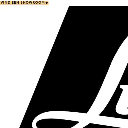
Skip
VIND EEN SHOWROOM
to
main
content