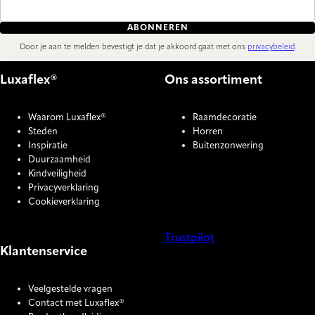
ABONNEREN
Door je aan te melden bevestigt je dat je akkoord gaat met ons
privacybeleid
.
Luxaflex®
Ons assortiment
Waarom Luxaflex®
Raamdecoratie
Steden
Horren
Inspiratie
Buitenzonwering
Duurzaamheid
Kindveiligheid
Privacyverklaring
Cookieverklaring
Trustpilot
Klantenservice
COOKIE SETTINGS
Veelgestelde vragen
Contact met Luxaflex®