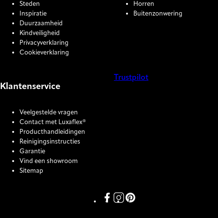
Steden
Horren
Inspiratie
Buitenzonwering
Duurzaamheid
Kindveiligheid
Privacyverklaring
Cookieverklaring
Trustpilot
Klantenservice
COOKIE SETTINGS
Veelgestelde vragen
Contact met Luxaflex®
Producthandleidingen
Reinigingsinstructies
Garantie
Vind een showroom
Sitemap
Link missing Display text from P
Link missing Display text fro
Link missing Display text