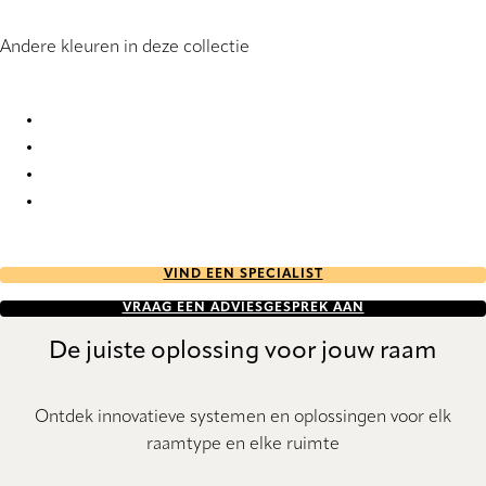
Andere kleuren in deze collectie
Skagen Re-Life 2878 Vertical Blind
Skagen Re-Life 2880 Vertical Blind
Skagen Re-Life 2881 Vertical Blind
Skagen Re-Life 2882 Vertical Blind
VIND EEN SPECIALIST
VRAAG EEN ADVIESGESPREK AAN
De juiste oplossing voor jouw raam
Ontdek innovatieve systemen en oplossingen voor elk
raamtype en elke ruimte