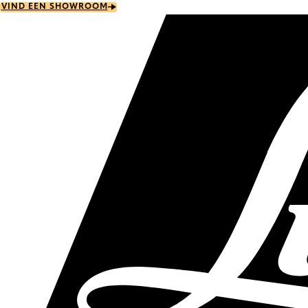
Skip
VIND EEN SHOWROOM
to
main
content