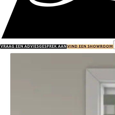
VRAAG EEN ADVIESGESPREK AAN
VIND EEN SHOWROOM
Go to item 0