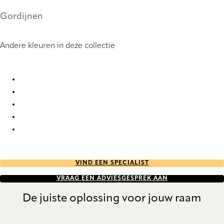
Gordijnen
Andere kleuren in deze collectie
Segovia 9866 Curtains
Segovia 9867 Curtains
Segovia 9868 Curtains
Segovia 9869 Curtains
Segovia 9870 Curtains
VIND EEN SPECIALIST
VRAAG EEN ADVIESGESPREK AAN
De juiste oplossing voor jouw raam