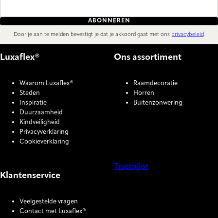
ABONNEREN
Door je aan te melden bevestigt je dat je akkoord gaat met ons
privacybeleid
.
Luxaflex®
Ons assortiment
Waarom Luxaflex®
Raamdecoratie
Steden
Horren
Inspiratie
Buitenzonwering
Duurzaamheid
Kindveiligheid
Privacyverklaring
Cookieverklaring
Trustpilot
Klantenservice
COOKIE SETTINGS
Veelgestelde vragen
Contact met Luxaflex®