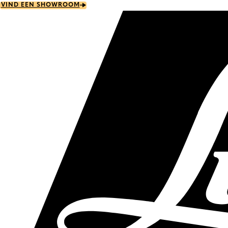
Skip
VIND EEN SHOWROOM
to
main
content