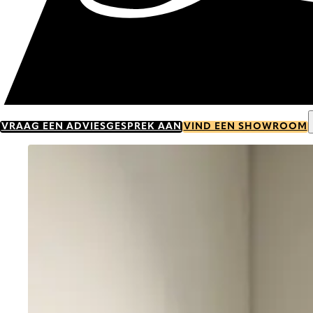
VRAAG EEN ADVIESGESPREK AAN
VIND EEN SHOWROOM
Go to item 0