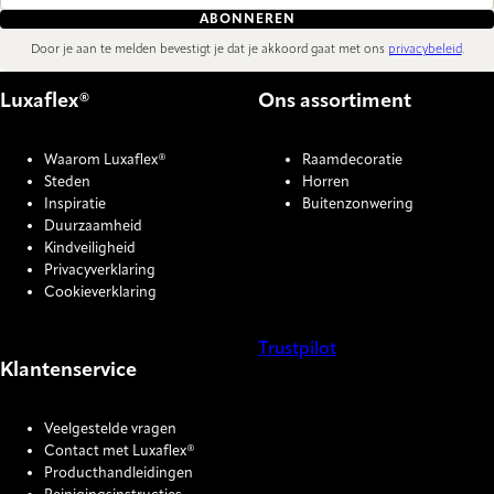
ABONNEREN
Door je aan te melden bevestigt je dat je akkoord gaat met ons
privacybeleid
.
Luxaflex®
Ons assortiment
Waarom Luxaflex®
Raamdecoratie
Steden
Horren
Inspiratie
Buitenzonwering
Duurzaamheid
Kindveiligheid
Privacyverklaring
Cookieverklaring
Trustpilot
Klantenservice
COOKIE SETTINGS
Veelgestelde vragen
Contact met Luxaflex®
Producthandleidingen