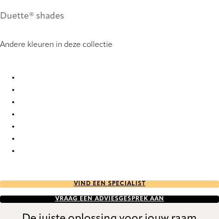
Duette® shades
Andere kleuren in deze collectie
Royale duo tone 2696 Duette
Royale duo tone 2697 Duette
Royale duo tone 2698 Duette
Royale duo tone 2699 Duette
Royale duo tone 2700 Duette
Royale duo tone 2701 Duette
Royale duo tone 2702 Duette
VIND EEN SPECIALIST
VRAAG EEN ADVIESGESPREK AAN
De juiste oplossing voor jouw raam