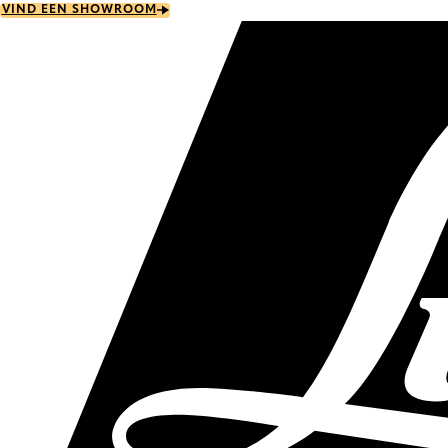
Skip
VIND EEN SHOWROOM
to
main
content