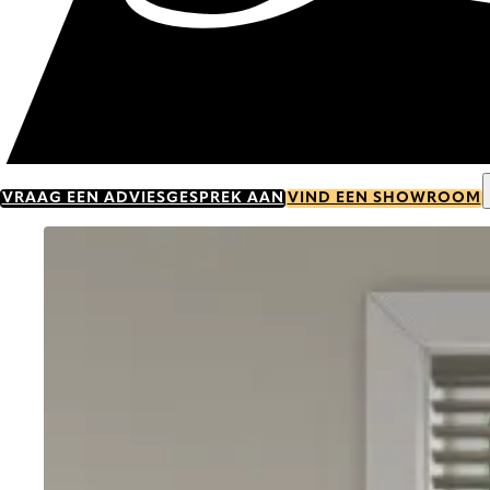
VRAAG EEN ADVIESGESPREK AAN
VIND EEN SHOWROOM
Go to item 0