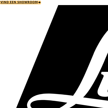
Skip
VIND EEN SHOWROOM
to
main
content