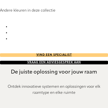
Andere kleuren in deze collectie
Riff 9164 Vertical Blind
Riff 9165 Vertical Blind
Riff 9166 Vertical Blind
VIND EEN SPECIALIST
VRAAG EEN ADVIESGESPREK AAN
De juiste oplossing voor jouw raam
Ontdek innovatieve systemen en oplossingen voor elk
raamtype en elke ruimte