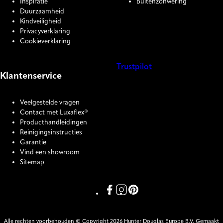
Inspiratie
Buitenzonwering
Duurzaamheid
Kindveiligheid
Privacyverklaring
Cookieverklaring
Trustpilot
Klantenservice
COOKIE SETTINGS
Veelgestelde vragen
Contact met Luxaflex®
Producthandleidingen
Reinigingsinstructies
Garantie
Vind een showroom
Sitemap
Link missing Display text from P
Link missing Display text fro
Link missing Display text
Alle rechten voorbehouden © Copyright 2026 Hunter Douglas Europe B.V. Gemaakt