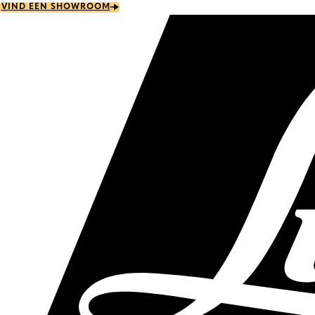
Skip
VIND EEN SHOWROOM
to
main
content