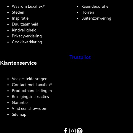
Waarom Luxaflex®
Raamdecoratie
Steden
Horren
Inspiratie
Buitenzonwering
Duurzaamheid
Kindveiligheid
Privacyverklaring
Cookieverklaring
Trustpilot
Klantenservice
COOKIE SETTINGS
Veelgestelde vragen
Contact met Luxaflex®
Producthandleidingen
Reinigingsinstructies
Garantie
Vind een showroom
Sitemap
Link missing Display text from P
Link missing Display text fro
Link missing Display text