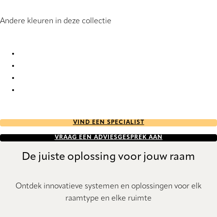
Andere kleuren in deze collectie
Revival Re-Life 6137 Pleated Blind
Revival Re-Life 6138 Pleated Blind
Revival Re-Life 6139 Pleated Blind
Revival Re-Life 8036 Pleated Blind
VIND EEN SPECIALIST
VRAAG EEN ADVIESGESPREK AAN
De juiste oplossing voor jouw raam
Ontdek innovatieve systemen en oplossingen voor elk
raamtype en elke ruimte