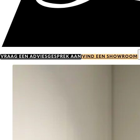
VRAAG EEN ADVIESGESPREK AAN
VIND EEN SHOWROOM
Go to item 0