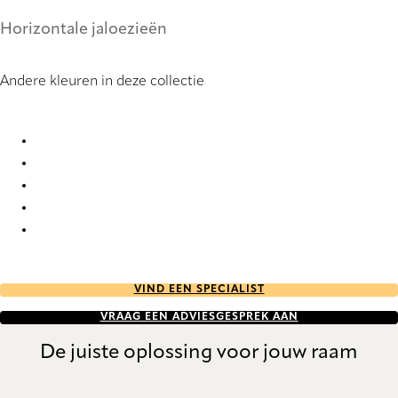
Horizontale jaloezieën
Andere kleuren in deze collectie
Pure Sense Duo 9010 Metal Venetians
Pure Sense Duo 9011 Metal Venetians
Pure Sense Duo 9013 Metal Venetians
Pure Sense Duo 9014 Metal Venetians
Pure Sense Duo 9015 Metal Venetians
VIND EEN SPECIALIST
VRAAG EEN ADVIESGESPREK AAN
De juiste oplossing voor jouw raam