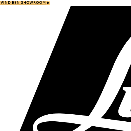
Skip
VIND EEN SHOWROOM
to
main
content