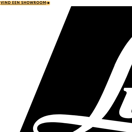
Skip
VIND EEN SHOWROOM
to
main
content