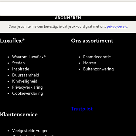
ABONNEREN
Door je aan te melden bevestigt je dat je akkoord gaat met ons
privacybeleid
.
Luxaflex®
Ons assortiment
Waarom Luxaflex®
Raamdecoratie
Steden
Horren
Inspiratie
Buitenzonwering
Duurzaamheid
Kindveiligheid
Privacyverklaring
Cookieverklaring
Trustpilot
Klantenservice
COOKIE SETTINGS
Veelgestelde vragen