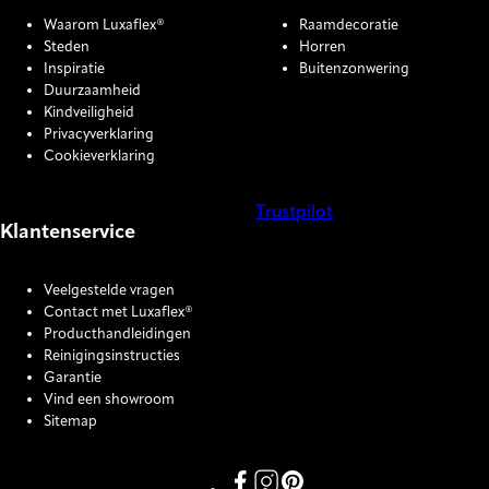
Waarom Luxaflex®
Raamdecoratie
Steden
Horren
Inspiratie
Buitenzonwering
Duurzaamheid
Kindveiligheid
Privacyverklaring
Cookieverklaring
Trustpilot
Klantenservice
COOKIE SETTINGS
Veelgestelde vragen
Contact met Luxaflex®
Producthandleidingen
Reinigingsinstructies
Garantie
Vind een showroom
Sitemap
Link missing Display text from P
Link missing Display text fro
Link missing Display text