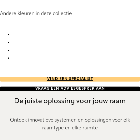
Andere kleuren in deze collectie
Promenade 6360 Silhouette® Blinds
Promenade 6361 Silhouette® Blinds
Promenade 6362 Silhouette® Blinds
Promenade 6363 Silhouette® Blinds
VIND EEN SPECIALIST
VRAAG EEN ADVIESGESPREK AAN
De juiste oplossing voor jouw raam
Ontdek innovatieve systemen en oplossingen voor elk
raamtype en elke ruimte