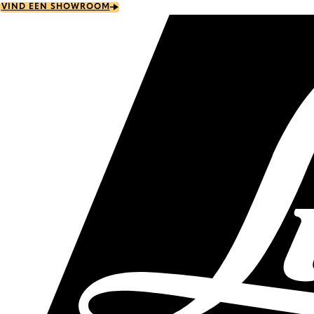
Skip
VIND EEN SHOWROOM
to
main
content