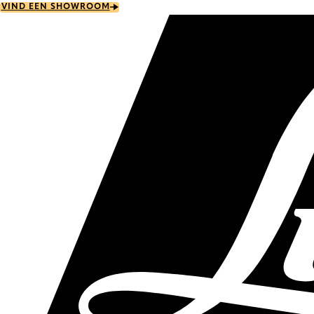
Skip
VIND EEN SHOWROOM
to
main
content