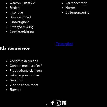
Waarom Luxaflex®
Raamdecoratie
Steden
Horren
Inspiratie
Buitenzonwering
Duurzaamheid
Kindveiligheid
Privacyverklaring
Cookieverklaring
Trustpilot
Klantenservice
COOKIE SETTINGS
Veelgestelde vragen
Contact met Luxaflex®
Producthandleidingen
Reinigingsinstructies
Garantie
Vind een showroom
Sitemap
Link missing Display text from P
Link missing Display text fro
Link missing Display text