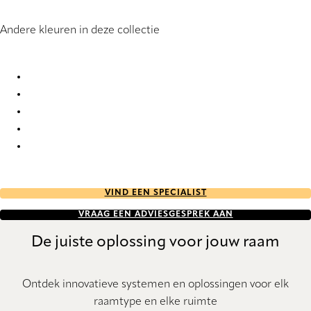
Andere kleuren in deze collectie
Poladium 6644 Vertical Blind
Poladium 6645 Vertical Blind
Poladium 6646 Vertical Blind
Poladium 9192 Vertical Blind
Poladium 9193 Vertical Blind
VIND EEN SPECIALIST
VRAAG EEN ADVIESGESPREK AAN
De juiste oplossing voor jouw raam
Ontdek innovatieve systemen en oplossingen voor elk
raamtype en elke ruimte