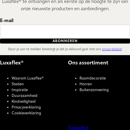
Luxaflex® te ontvangen en als eerste op de hoogte te zijn van
onze nieuwste producten en aanbiedingen.
E-mail
ABONNEREN
Door je aan te melden bevestigt je dat je akkoord gaat met ons
privacybeleid
.
Luxaflex®
Ons assortiment
Waarom Luxaflex®
Raamdecoratie
Steden
Horren
Inspiratie
Buitenzonwering
Duurzaamheid
Kindveiligheid
Privacyverklaring
Cookieverklaring
Trustpilot