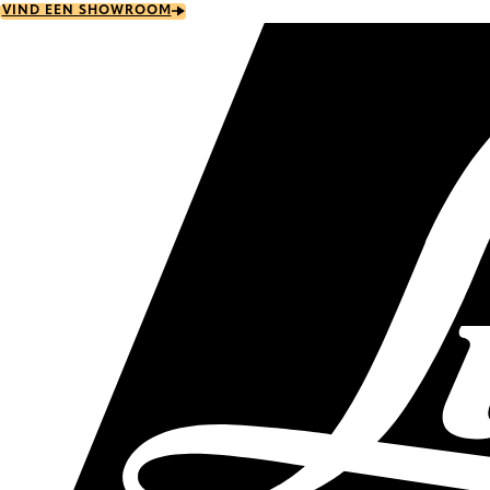
Skip
VIND EEN SHOWROOM
to
main
content