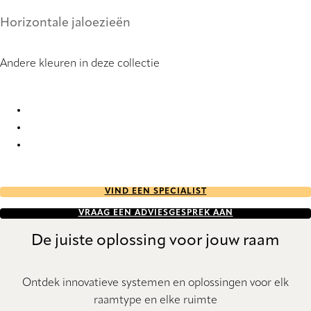
Horizontale jaloezieën
Andere kleuren in deze collectie
Perforation 8 6127 Metal Venetians
Perforation 8 8091 Metal Venetians
Perforation 8 8094 Metal Venetians
VIND EEN SPECIALIST
VRAAG EEN ADVIESGESPREK AAN
De juiste oplossing voor jouw raam
Ontdek innovatieve systemen en oplossingen voor elk
raamtype en elke ruimte