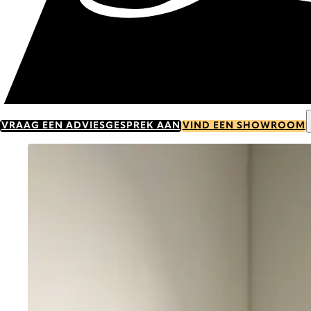
VRAAG EEN ADVIESGESPREK AAN
VIND EEN SHOWROOM
Go to item 0