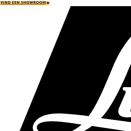
Skip
VIND EEN SHOWROOM
to
main
content