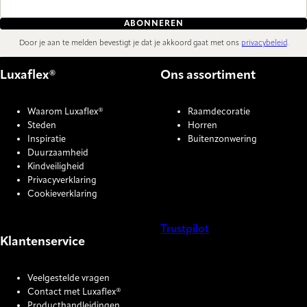
ABONNEREN
Door je aan te melden bevestigt je dat je akkoord gaat met ons
privacybeleid
.
Luxaflex®
Ons assortiment
Waarom Luxaflex®
Raamdecoratie
Steden
Horren
Inspiratie
Buitenzonwering
Duurzaamheid
Kindveiligheid
Privacyverklaring
Cookieverklaring
Trustpilot
Klantenservice
COOKIE SETTINGS
Veelgestelde vragen
Contact met Luxaflex®
Producthandleidingen