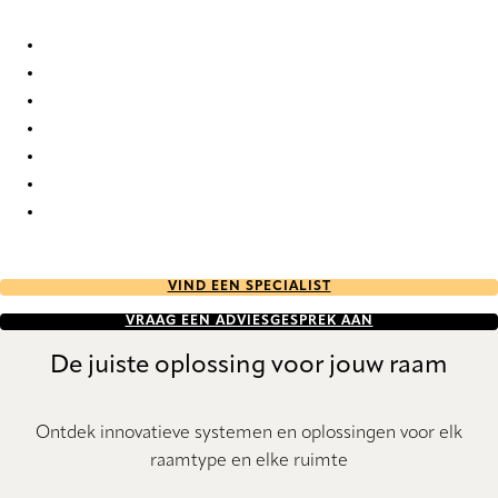
Orleans Re-Life 2135 Duo roller blinds
Orleans Re-Life 2136 Duo roller blinds
Orleans Re-Life 2137 Duo roller blinds
Orleans Re-Life 2138 Duo roller blinds
Orleans Re-Life 2139 Duo roller blinds
Orleans Re-Life 2140 Duo roller blinds
Orleans Re-Life 2141 Duo roller blinds
VIND EEN SPECIALIST
VRAAG EEN ADVIESGESPREK AAN
De juiste oplossing voor jouw raam
Ontdek innovatieve systemen en oplossingen voor elk
raamtype en elke ruimte