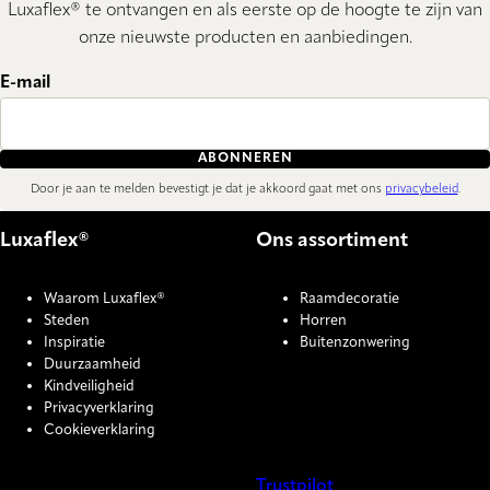
Luxaflex® te ontvangen en als eerste op de hoogte te zijn van
onze nieuwste producten en aanbiedingen.
E-mail
ABONNEREN
Door je aan te melden bevestigt je dat je akkoord gaat met ons
privacybeleid
.
Luxaflex®
Ons assortiment
Waarom Luxaflex®
Raamdecoratie
Steden
Horren
Inspiratie
Buitenzonwering
Duurzaamheid
Kindveiligheid
Privacyverklaring
Cookieverklaring
Trustpilot