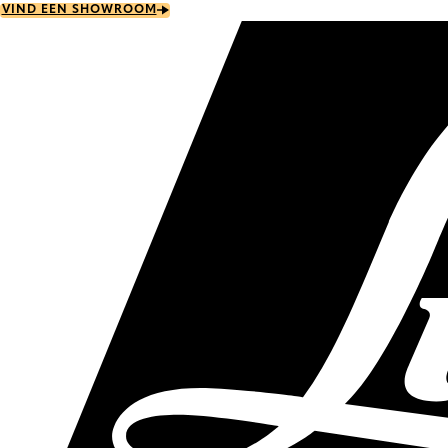
Skip
VIND EEN SHOWROOM
to
main
content