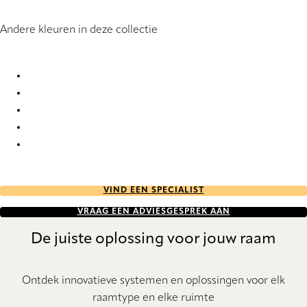
Andere kleuren in deze collectie
Orba RD 1139 Roller Blind
Orba RD 1140 Roller Blind
Orba RD 1141 Roller Blind
Orba RD 1142 Roller Blind
Orba RD 1143 Roller Blind
VIND EEN SPECIALIST
VRAAG EEN ADVIESGESPREK AAN
De juiste oplossing voor jouw raam
Ontdek innovatieve systemen en oplossingen voor elk
raamtype en elke ruimte