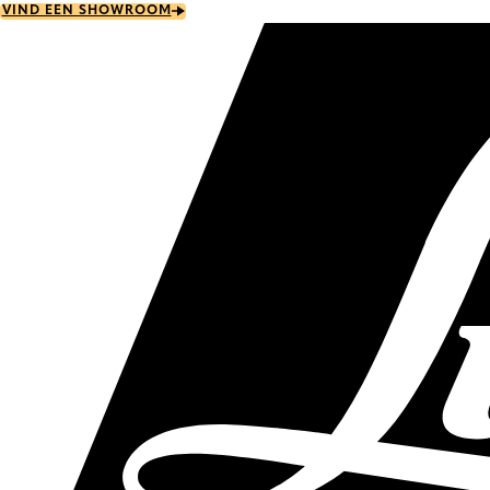
Skip
VIND EEN SHOWROOM
to
main
content