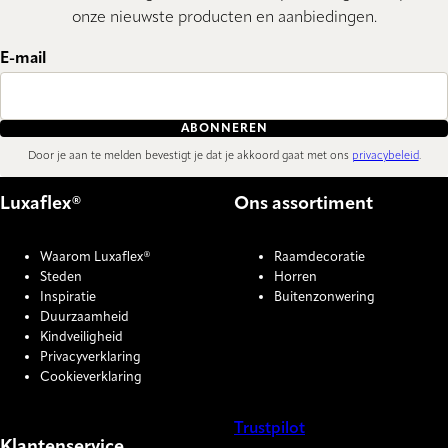
onze nieuwste producten en aanbiedingen.
E-mail
ABONNEREN
Door je aan te melden bevestigt je dat je akkoord gaat met ons
privacybeleid
.
Luxaflex®
Ons assortiment
Waarom Luxaflex®
Raamdecoratie
Steden
Horren
Inspiratie
Buitenzonwering
Duurzaamheid
Kindveiligheid
Privacyverklaring
Cookieverklaring
Trustpilot
Klantenservice