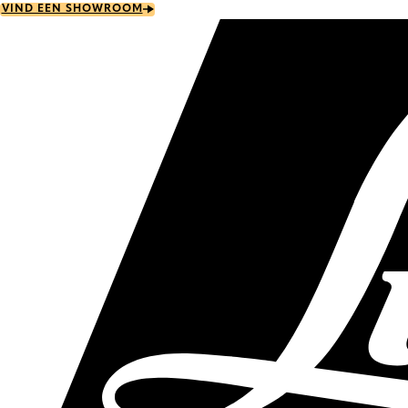
Skip
VIND EEN SHOWROOM
to
main
content