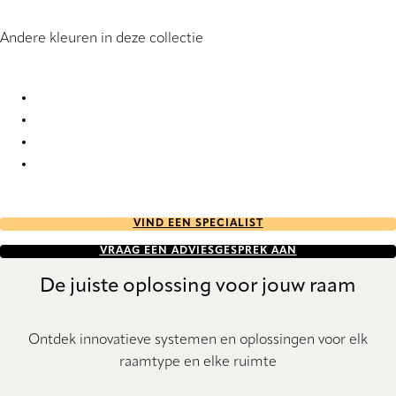
Andere kleuren in deze collectie
Orba 7511 Roller Blind
Orba 7512 Roller Blind
Orba 7514 Roller Blind
Orba 7515 Roller Blind
VIND EEN SPECIALIST
VRAAG EEN ADVIESGESPREK AAN
De juiste oplossing voor jouw raam
Ontdek innovatieve systemen en oplossingen voor elk
raamtype en elke ruimte