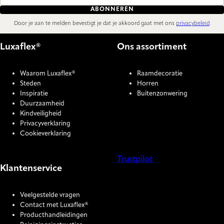
ABONNEREN
Door je aan te melden bevestigt je dat je akkoord gaat met ons
privacybeleid
.
Luxaflex®
Ons assortiment
Waarom Luxaflex®
Raamdecoratie
Steden
Horren
Inspiratie
Buitenzonwering
Duurzaamheid
Kindveiligheid
Privacyverklaring
Cookieverklaring
Trustpilot
Klantenservice
COOKIE SETTINGS
Veelgestelde vragen
Contact met Luxaflex®
Producthandleidingen