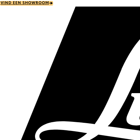
Skip
VIND EEN SHOWROOM
to
main
content