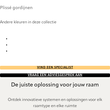
Plissé gordijnen
Andere kleuren in deze collectie
Opal Topar® Plus Re-Life 1592 Pleated Blind
Opal Topar® Plus Re-Life 1595 Pleated Blind
Opal Topar® Plus Re-Life 1602 Pleated Blind
VIND EEN SPECIALIST
VRAAG EEN ADVIESGESPREK AAN
De juiste oplossing voor jouw raam
Ontdek innovatieve systemen en oplossingen voor elk
raamtype en elke ruimte