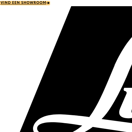
Skip
VIND EEN SHOWROOM
to
main
content