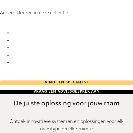
Andere kleuren in deze collectie
Opal Metal FR 4416 Pleated Blind
Opal Metal FR 4417 Pleated Blind
Opal Metal FR 4418 Pleated Blind
Opal Metal FR 4419 Pleated Blind
Opal Metal FR 4420 Pleated Blind
VIND EEN SPECIALIST
VRAAG EEN ADVIESGESPREK AAN
De juiste oplossing voor jouw raam
Ontdek innovatieve systemen en oplossingen voor elk
raamtype en elke ruimte