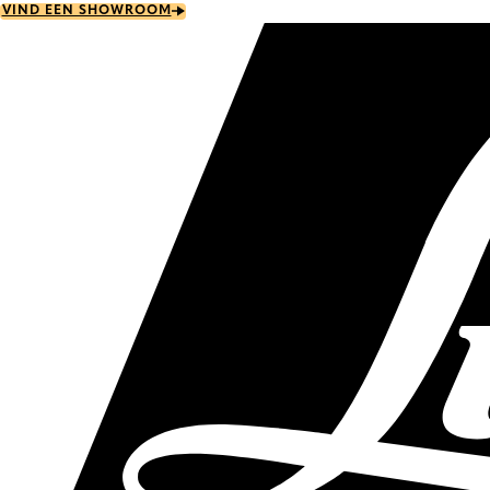
Skip
VIND EEN SHOWROOM
to
main
content