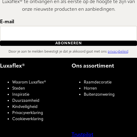
Luxaflex® te ontvangen en als eerste op de hoogte te zijn van
onze nieuwste producten en aanbiedingen.
E-mail
ABONNEREN
Door je aan te melden bevestigt je dat je akkoord gaat met ons
privacybeleid
.
Luxaflex®
Ons assortiment
Waarom Luxaflex®
Raamdecoratie
Steden
Horren
Inspiratie
Buitenzonwering
Duurzaamheid
Kindveiligheid
Privacyverklaring
Cookieverklaring
Trustpilot